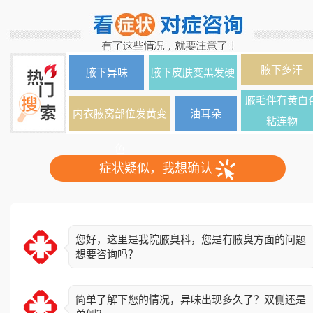
腋下多汗
腋下异味
腋下皮肤变黑发硬
腋毛伴有黄白
内衣腋窝部位发黄变
油耳朵
粘连物
色
症状疑似，我想确认
您好，这里是我院腋臭科，您是有腋臭方面的问题
想要咨询吗？
简单了解下您的情况，异味出现多久了？双侧还是