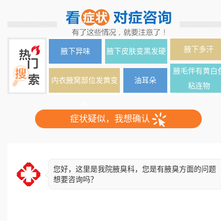
腋下多汗
腋下异味
腋下皮肤变黑发硬
腋毛伴有黄白
内衣腋窝部位发黄变
油耳朵
粘连物
色
症状疑似，我想确认
您好，这里是我院腋臭科，您是有腋臭方面的问题
想要咨询吗？
简单了解下您的情况，异味出现多久了？双侧还是