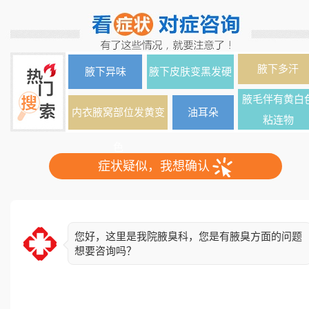
腋下多汗
腋下异味
腋下皮肤变黑发硬
腋毛伴有黄白
内衣腋窝部位发黄变
油耳朵
粘连物
色
症状疑似，我想确认
您好，这里是我院腋臭科，您是有腋臭方面的问题
想要咨询吗？
简单了解下您的情况，异味出现多久了？双侧还是