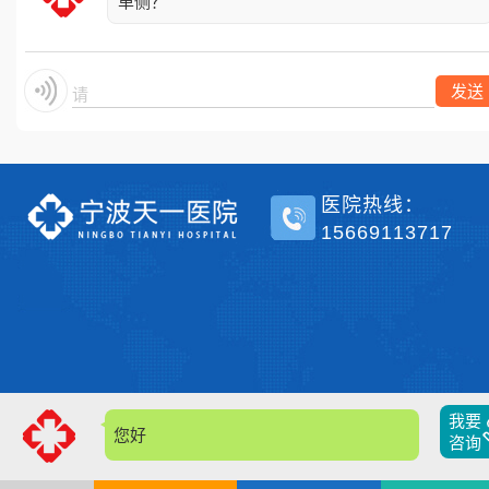
单侧？
发送
请
医院热线：
15669113717
我要
您好，
咨询