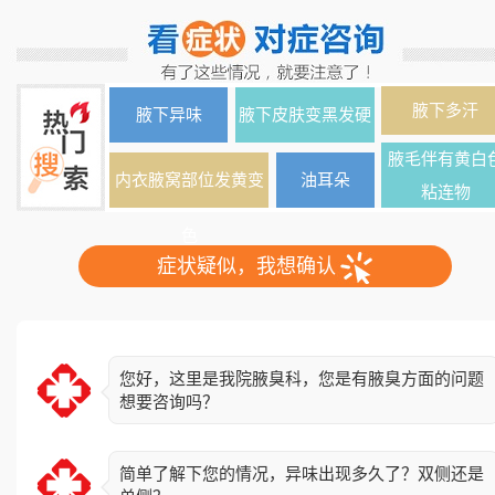
腋下多汗
腋下异味
腋下皮肤变黑发硬
腋毛伴有黄白
内衣腋窝部位发黄变
油耳朵
粘连物
色
症状疑似，我想确认
您好，这里是我院腋臭科，您是有腋臭方面的问题
想要咨询吗？
简单了解下您的情况，异味出现多久了？双侧还是