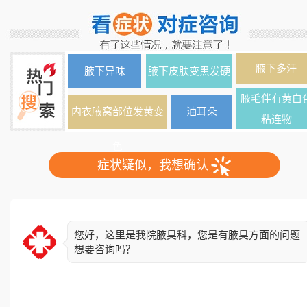
腋下多汗
腋下异味
腋下皮肤变黑发硬
腋毛伴有黄白
内衣腋窝部位发黄变
油耳朵
粘连物
色
症状疑似，我想确认
您好，这里是我院腋臭科，您是有腋臭方面的问题
想要咨询吗？
简单了解下您的情况，异味出现多久了？双侧还是