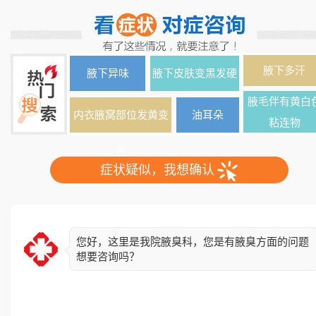
腋下多汗
腋下异味
腋下皮肤变黑发硬
腋毛伴有黄白
内衣腋窝部位发黄变
油耳朵
粘连物
色
症状疑似，我想确认
您好，这里是我院腋臭科，您是有腋臭方面的问题
想要咨询吗？
简单了解下您的情况，异味出现多久了？双侧还是